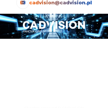
cadvision@cadvision.pl
Informacje
+48 32 4004 102
cadvision@cadvision.pl
szkolenia@panova.pl
All rights reserved © CADVISION