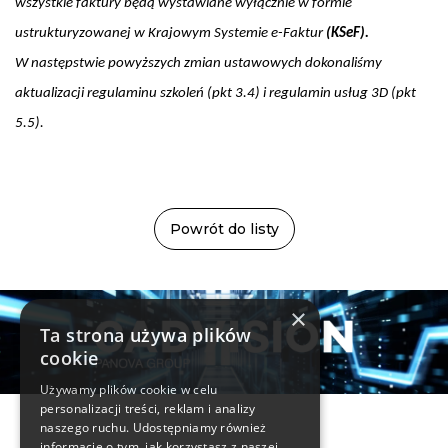
wszystkie faktury będą wystawiane wyłącznie w formie
ustrukturyzowanej w Krajowym Systemie e-Faktur
(KSeF).
W następstwie powyższych zmian ustawowych dokonaliśmy
aktualizacji regulaminu szkoleń (pkt 3.4) i regulamin usług 3D (pkt
5.5).
Powrót do listy
×
Ta strona używa plików
cookie
Używamy plików cookie w celu
personalizacji treści, reklam i analizy
Informacje
naszego ruchu. Udostępniamy również
informacje o tym, jak korzystasz z naszej