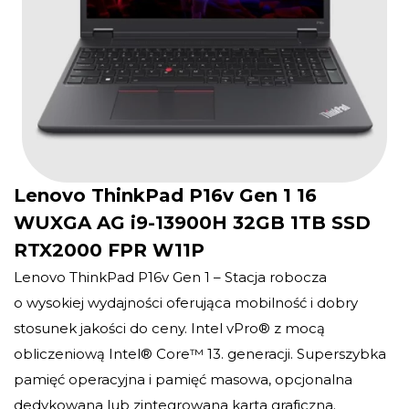
Lenovo ThinkPad P16v Gen 1 16
WUXGA AG i9-13900H 32GB 1TB SSD
RTX2000 FPR W11P
Lenovo ThinkPad P16v Gen 1 – Stacja robocza
o wysokiej wydajności oferująca mobilność i dobry
stosunek jakości do ceny. Intel vPro® z mocą
obliczeniową Intel® Core™ 13. generacji. Superszybka
pamięć operacyjna i pamięć masowa, opcjonalna
dedykowana lub zintegrowana karta graficzna.