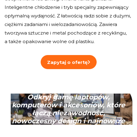
Inteligentne chłodzenie i tryb specjalny zapewniający
optymalną wydajność. Z łatwością radzi sobie z dużymi,
ciężkimi zadaniami i wielozadaniowością. Zawiera
tworzywa sztuczne i metal pochodzące z recyklingu,
a także opakowanie wolne od plastiku.
Zapytaj o ofertę
Odkryj gamę laptopów,
komputerów i akcesoriów, które
łączą niezawodność,
nowoczesny design i najnowsze
technologie, aby sprostać
Twoim wymaganiom