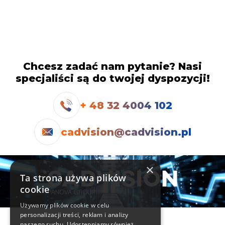
zawodowym.
Chcesz zadać nam pytanie? Nasi
specjaliści są do twojej dyspozycji!
+ 48 32 4004 102
cadvision@cadvision.pl
×
Ta strona używa plików
cookie
Używamy plików cookie w celu
personalizacji treści, reklam i analizy
Informacje
naszego ruchu. Udostępniamy również