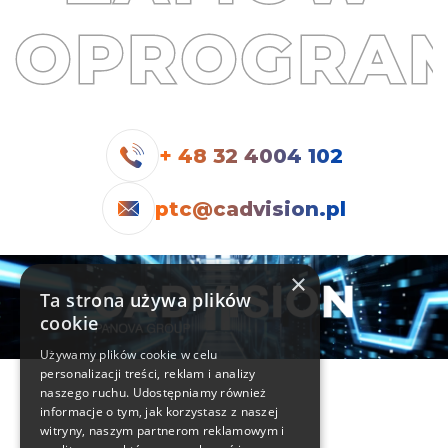
OPROGRA
+ 48 32 4004 102
ptc@cadvision.pl
×
Ta strona używa plików
cookie
Używamy plików cookie w celu
personalizacji treści, reklam i analizy
Informacje
naszego ruchu. Udostępniamy również
informacje o tym, jak korzystasz z naszej
Kontakt
witryny, naszym partnerom reklamowym i