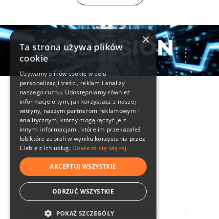
×
Ta strona używa plików
cookie
Używamy plików cookie w celu
personalizacji treści, reklam i analizy
Informacje
naszego ruchu. Udostępniamy również
informacje o tym, jak korzystasz z naszej
Kontakt
witryny, naszym partnerom reklamowym i
analitycznym, którzy mogą łączyć je z
innymi informacjami, które im przekazałeś
lub które zebrali w wyniku korzystania przez
32 4004 102
cadvision@cadvision.pl
Ciebie z ich usług.
Dowiedz się więcej
szkolenia@panova.pl
AKCEPTUJ WSZYSTKIE
ODRZUĆ WSZYSTKIE
Wszystkie prawa zastrzeżone © CADVISION
POKAŻ SZCZEGÓŁY