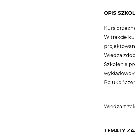
OPIS SZKOL
Kurs przezna
W trakcie k
projektowan
Wiedza zdoby
Szkolenie p
wykładowo-ć
Po ukończeni
Wiedza z za
TEMATY ZA