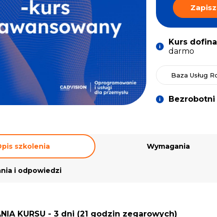
Zapisz
Kurs dofin
darmo
Baza Usług R
Bezrobotni
pis szkolenia
Wymagania
nia i odpowiedzi
NIA KURSU -
3 dni
(21 godzin zegarowych)