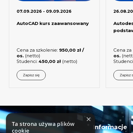
07.09.2026 - 09.09.2026
26.08.20
AutoCAD kurs zaawansowany
Autodes
podsta
Cena za szkolenie:
950,00
zł
/
Cena za 
os.
(netto)
os.
(nett
Studenci:
450,00
zł
(netto)
Studenci
Zapisz się
Zapisz s
×
Ta strona używa plików
Informacje
cookie