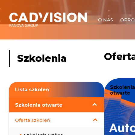
O NAS
OPRO
Ofert
Szkolenia
Szkolenia
Lista szkoleń
otwarte
Szkolenia otwarte
Oferta szkoleń