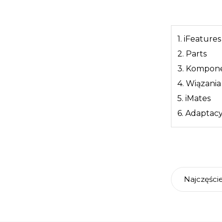
1. iFeatures
2. Parts
3. Kompon
4. Wiązani
5. iMates
6. Adaptac
Najczęści