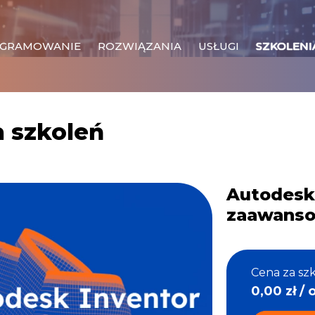
GRAMOWANIE
ROZWIĄZANIA
USŁUGI
SZKOLENI
a szkoleń
Autodesk 
zaawans
Cena za szk
0,00
zł
/ o