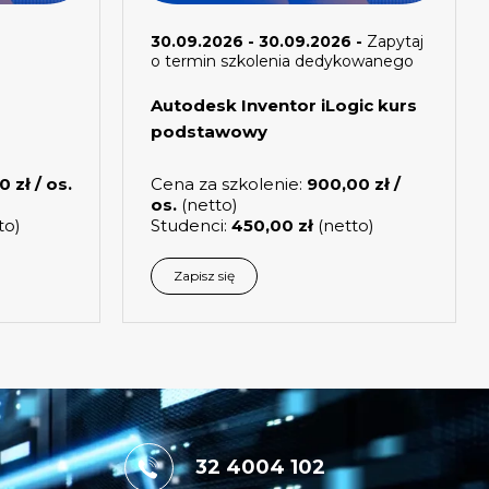
30.09.2026 - 30.09.2026 -
Zapytaj
o termin szkolenia dedykowanego
Autodesk Inventor iLogic kurs
podstawowy
00
zł
/ os.
Cena za szkolenie:
900,00
zł
/
os.
(netto)
to)
Studenci:
450,00
zł
(netto)
Zapisz się
32 4004 102