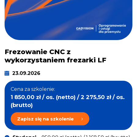
Frezowanie CNC z
wykorzystaniem frezarki LF
23.09.2026
Cena za szkolenie:
1 850,00
zł
/ os. (netto) / 2 275,50
zł
/ os.
(brutto)
Zapisz się na szkolenie