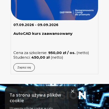
07.09.2026 - 09.09.2026
AutoCAD kurs zaawansowany
Cena za szkolenie:
950,00
zł
/ os.
(netto)
Studenci:
450,00
zł
(netto)
Zapisz się
×
Ta strona używa plików
cookie
Używamy plików cookie w celu