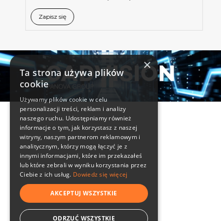
Zapisz się
×
Ta strona używa plików
cookie
Używamy plików cookie w celu
personalizacji treści, reklam i analizy
Informacje
naszego ruchu. Udostępniamy również
informacje o tym, jak korzystasz z naszej
Kontakt
witryny, naszym partnerom reklamowym i
analitycznym, którzy mogą łączyć je z
innymi informacjami, które im przekazałeś
lub które zebrali w wyniku korzystania przez
32 4004 102
cadvision@cadvision.pl
Ciebie z ich usług.
Dowiedz się więcej
szkolenia@panova.pl
AKCEPTUJ WSZYSTKIE
ODRZUĆ WSZYSTKIE