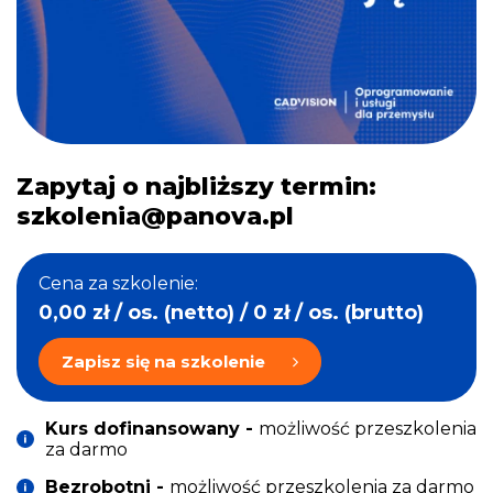
Zapytaj o najbliższy termin:
szkolenia@panova.pl
Cena za szkolenie:
0,00
zł
/ os. (netto) / 0
zł
/ os. (brutto)
Zapisz się na szkolenie
Kurs dofinansowany -
możliwość przeszkolenia
za darmo
Bezrobotni -
możliwość przeszkolenia za darmo